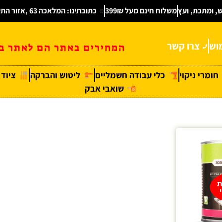
ש, ומתכת, ועץ
משלוח חינם מעל 399₪
כתובתינו: המלאכה 63 ,אזור התעשיה חולון
וש
צרו קשר
המחירים באתר הם לאתר בל
חומרי ניקוי
כלי עבודה חשמליים
ליטוש והברקה
ציוד
שואבי אבק
ת