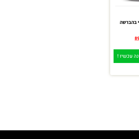
י בהברשה
8
ה עכשיו !