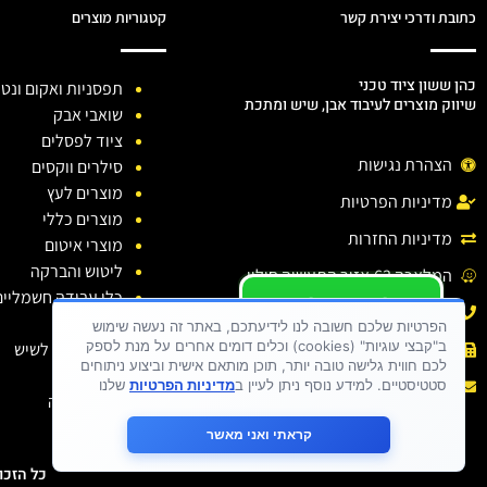
כתובת ודרכי יצירת קשר
קטגוריות מוצרים
כהן ששון ציוד טכני
תפסניות ואקום ונטו
שיווק מוצרים לעיבוד אבן, שיש ומתכת
שואבי אבק
ציוד לפסלים
הצהרת נגישות
סילרים ווקסים
מוצרים לעץ
מדיניות הפרטיות
מוצרים כללי
מדיניות החזרות
מוצרי איטום
ליטוש והברקה
המלאכה 63,אזור התעשיה חולון.
כלי עבודה חשמליים
יש לכם שאלה ?
טלפון: 03-6138810
כלי יהלום
יש לכם בעיה ?
הפרטיות שלכם חשובה לנו לידיעתכם, באתר זה נעשה שימוש
ב"קבצי עוגיות" (cookies) וכלים דומים אחרים על מנת לספק
חומרי ניקוי לשיש
פקס : 03-6138810
כתבו לנו
לכם חווית גלישה טובה יותר, תוכן מותאם אישית וביצוע ניתוחים
דבקים
אימייל :
sason.cohen26@gmail.com
סטטיסטיים. למידע נוסף ניתן לעיין ב
מדיניות הפרטיות
שלנו
בגדי עבודה
קראתי ואני מאשר
כל הזכויות שמורות 