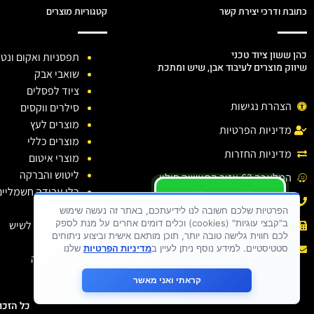
כתובת ודרכי יצירת קשר
קטגוריות מוצרים
כהן ששון ציוד טכני
תפסניות ואקום ונטו
שיווק מוצרים לעיבוד אבן, שיש ומתכת
שואבי אבק
ציוד לפסלים
הצהרת נגישות
סילרים ווקסים
מוצרים לעץ
מדיניות הפרטיות
מוצרים כללי
מדיניות החזרות
מוצרי איטום
ליטוש והברקה
המלאכה 63,אזור התעשיה חולון.
כלי עבודה חשמליים
יש לכם שאלה ?
טלפון: 03-6138810
כלי יהלום
יש לכם בעיה ?
הפרטיות שלכם חשובה לנו לידיעתכם, באתר זה נעשה שימוש
ב"קבצי עוגיות" (cookies) וכלים דומים אחרים על מנת לספק
חומרי ניקוי לשיש
פקס : 03-6138810
כתבו לנו
לכם חווית גלישה טובה יותר, תוכן מותאם אישית וביצוע ניתוחים
דבקים
אימייל :
sason.cohen26@gmail.com
סטטיסטיים. למידע נוסף ניתן לעיין ב
מדיניות הפרטיות
שלנו
בגדי עבודה
קראתי ואני מאשר
כל הזכויות שמורות 