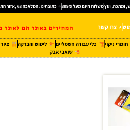
ש, ומתכת, ועץ
משלוח חינם מעל 399₪
כתובתינו: המלאכה 63 ,אזור התעשיה חולון
וש
צרו קשר
המחירים באתר הם לאתר בל
חומרי ניקוי
כלי עבודה חשמליים
ליטוש והברקה
ציוד
שואבי אבק