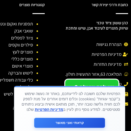
כתובת ודרכי יצירת קשר
קטגוריות מוצרים
כהן ששון ציוד טכני
תפסניות ואקום ונטו
שיווק מוצרים לעיבוד אבן, שיש ומתכת
שואבי אבק
ציוד לפסלים
הצהרת נגישות
סילרים ווקסים
מוצרים לעץ
מדיניות הפרטיות
מוצרים כללי
מדיניות החזרות
מוצרי איטום
ליטוש והברקה
המלאכה 63,אזור התעשיה חולון.
כלי עבודה חשמליים
טלפון: 03-6138810
יש לכם שאלה ?
כלי יהלום
יש לכם בעיה ?
חומרי ניקוי לשיש
פקס : 03-6138810
הפרטיות שלכם חשובה לנו לידיעתכם, באתר זה נעשה שימוש
ב"קבצי עוגיות" (cookies) וכלים דומים אחרים על מנת לספק
כתבו לנו
דבקים
אימייל :
sason.cohen26@gmail.com
לכם חווית גלישה טובה יותר, תוכן מותאם אישית וביצוע ניתוחים
בגדי עבודה
סטטיסטיים. למידע נוסף ניתן לעיין ב
מדיניות הפרטיות
שלנו
קראתי ואני מאשר