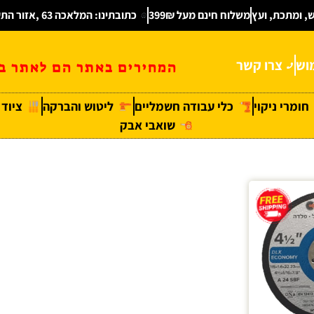
ש, ומתכת, ועץ
משלוח חינם מעל 399₪
כתובתינו: המלאכה 63 ,אזור התעשיה חולון
וש
צרו קשר
המחירים באתר הם לאתר בל
חומרי ניקוי
כלי עבודה חשמליים
ליטוש והברקה
ציוד
שואבי אבק