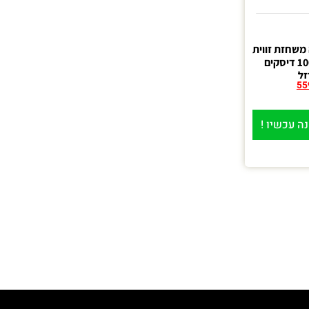
שחזת זווית
“4.5 “מטאבו” + 100 דיסקים
זל
55
ה עכשיו !