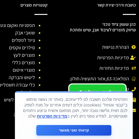
כתובת ודרכי יצירת קשר
קטגוריות מוצרים
כהן ששון ציוד טכני
תפסניות ואקום ונטו
שיווק מוצרים לעיבוד אבן, שיש ומתכת
שואבי אבק
ציוד לפסלים
הצהרת נגישות
סילרים ווקסים
מוצרים לעץ
מדיניות הפרטיות
מוצרים כללי
מדיניות החזרות
מוצרי איטום
ליטוש והברקה
המלאכה 63,אזור התעשיה חולון.
כלי עבודה חשמליים
טלפון: 03-6138810
יש לכם שאלה ?
כלי יהלום
יש לכם בעיה ?
חומרי ניקוי לשיש
פקס : 03-6138810
הפרטיות שלכם חשובה לנו לידיעתכם, באתר זה נעשה שימוש
ב"קבצי עוגיות" (cookies) וכלים דומים אחרים על מנת לספק
כתבו לנו
דבקים
אימייל :
sason.cohen26@gmail.com
לכם חווית גלישה טובה יותר, תוכן מותאם אישית וביצוע ניתוחים
בגדי עבודה
סטטיסטיים. למידע נוסף ניתן לעיין ב
מדיניות הפרטיות
שלנו
קראתי ואני מאשר