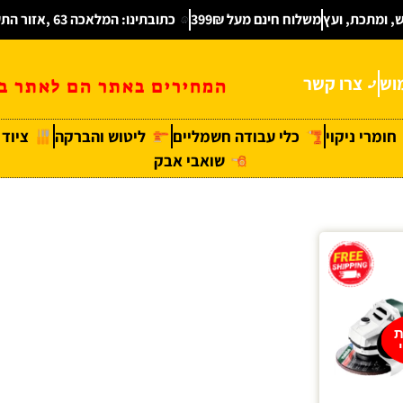
ש, ומתכת, ועץ
משלוח חינם מעל 399₪
כתובתינו: המלאכה 63 ,אזור התעשיה חולון
וש
צרו קשר
המחירים באתר הם לאתר בל
חומרי ניקוי
כלי עבודה חשמליים
ליטוש והברקה
ציוד
שואבי אבק
ת