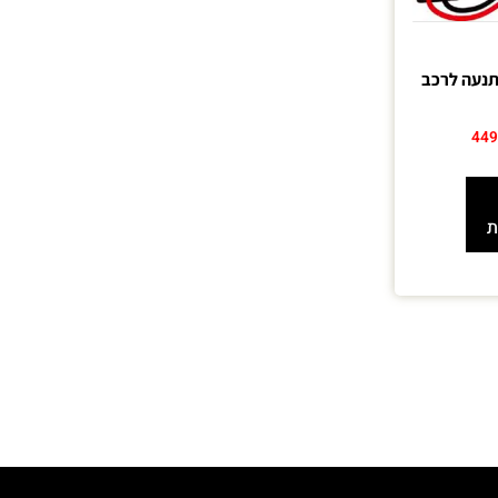
תנעה לרכב
44
ת