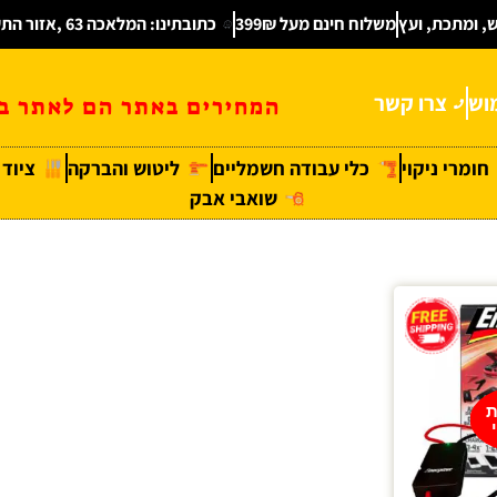
ש, ומתכת, ועץ
משלוח חינם מעל 399₪
כתובתינו: המלאכה 63 ,אזור התעשיה חולון
וש
צרו קשר
המחירים באתר הם לאתר בל
חומרי ניקוי
כלי עבודה חשמליים
ליטוש והברקה
ציוד
שואבי אבק
ת