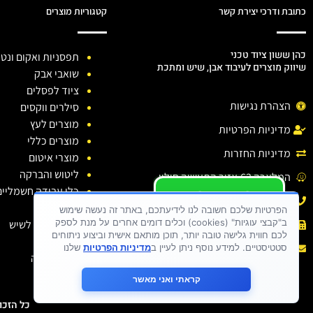
כתובת ודרכי יצירת קשר
קטגוריות מוצרים
כהן ששון ציוד טכני
תפסניות ואקום ונטו
שיווק מוצרים לעיבוד אבן, שיש ומתכת
שואבי אבק
ציוד לפסלים
הצהרת נגישות
סילרים ווקסים
מוצרים לעץ
מדיניות הפרטיות
מוצרים כללי
מדיניות החזרות
מוצרי איטום
ליטוש והברקה
המלאכה 63,אזור התעשיה חולון.
כלי עבודה חשמליים
יש לכם שאלה ?
טלפון: 03-6138810
כלי יהלום
יש לכם בעיה ?
הפרטיות שלכם חשובה לנו לידיעתכם, באתר זה נעשה שימוש
ב"קבצי עוגיות" (cookies) וכלים דומים אחרים על מנת לספק
חומרי ניקוי לשיש
פקס : 03-6138810
כתבו לנו
לכם חווית גלישה טובה יותר, תוכן מותאם אישית וביצוע ניתוחים
דבקים
אימייל :
sason.cohen26@gmail.com
סטטיסטיים. למידע נוסף ניתן לעיין ב
מדיניות הפרטיות
שלנו
בגדי עבודה
קראתי ואני מאשר
כל הזכויות שמורות 