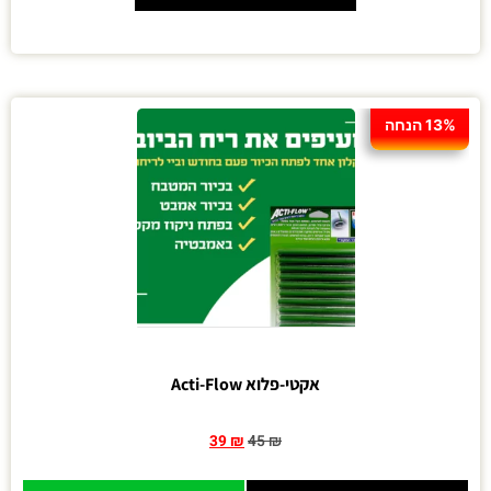
13% הנחה
אקטי-פלוא Acti-Flow
39
₪
45
₪