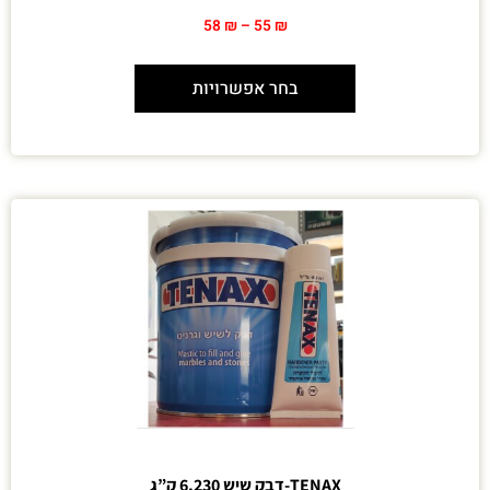
58
₪
–
55
₪
בחר אפשרויות
TENAX-דבק שיש 6.230 ק”ג