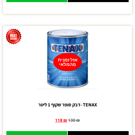
אזל זמנית
מהמלאי
TENAX -דבק סופר שקוף 1 ליטר
118
₪
130
₪