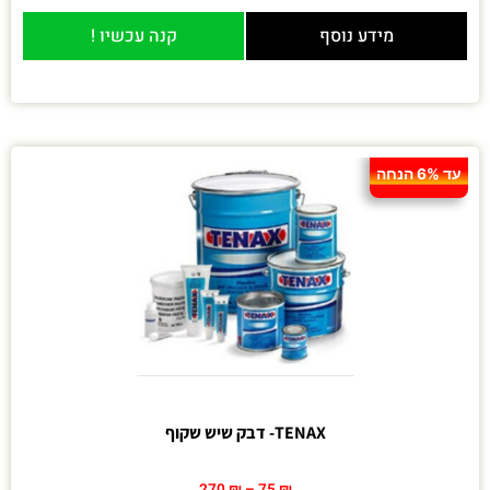
מידע נוסף
קנה עכשיו !
עד 6% הנחה
TENAX- דבק שיש שקוף
270
₪
–
75
₪