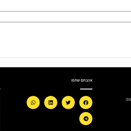
אהבתם שתפו
מ
זה