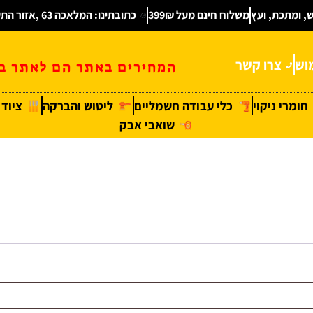
ש, ומתכת, ועץ
משלוח חינם מעל 399₪
כתובתינו: המלאכה 63 ,אזור התעשיה חולון
וש
צרו קשר
המחירים באתר הם לאתר בל
חומרי ניקוי
כלי עבודה חשמליים
ליטוש והברקה
ציוד
שואבי אבק